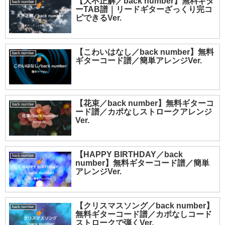
【大不正解／back number】無料ギタ
back number
ーTAB譜｜リードギターざっくり完コ
ピできるVer.
【こわいはなし／back number】無料
back number
ギターコード譜／簡単アレンジVer.
【花束／back number】無料ギターコ
back number
ード譜／カポなしストロークアレンジ
Ver.
【HAPPY BIRTHDAY／back
back number
number】無料ギターコード譜／簡単
アレンジVer.
【クリスマスソング／back number】
back number
無料ギターコード譜／カポなしコード
ストロークで弾くVer.