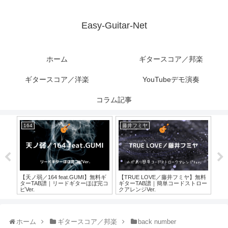
Easy-Guitar-Net
ホーム
ギタースコア／邦楽
ギタースコア／洋楽
YouTubeデモ演奏
コラム記事
164
藤井フミヤ
サ
無料ギ
【天ノ弱／164 feat.GUMI】無料ギ
【TRUE LOVE／藤井フミヤ】無料
【
完コ
ターTAB譜｜リードギターほぼ完コ
ギターTAB譜｜簡単コードストロー
ズ】
ピVer.
クアレンジVer.
＆ス
ホーム
ギタースコア／邦楽
back number