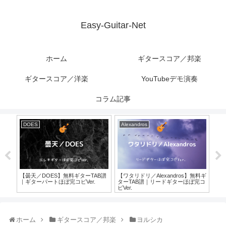
Easy-Guitar-Net
ホーム
ギタースコア／邦楽
ギタースコア／洋楽
YouTubeデモ演奏
コラム記事
DOES
Alexandros
レ
【3
タ
Ver.
料ギター
【曇天／DOES】無料ギターTAB譜
【ワタリドリ／Alexandros】無料ギ
｜ギターパートほぼ完コピVer.
ターTAB譜｜リードギターほぼ完コ
ピVer.
ホーム
ギタースコア／邦楽
ヨルシカ