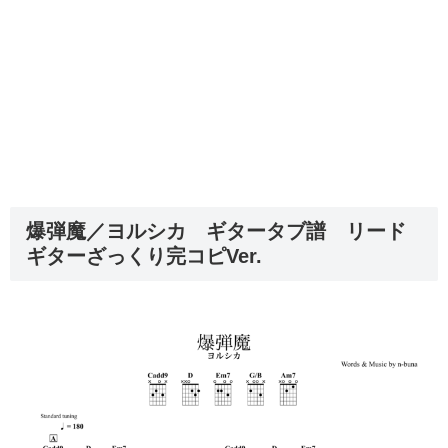
爆弾魔／ヨルシカ ギタータブ譜 リード
ギターざっくり完コピVer.