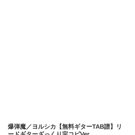
爆弾魔／ヨルシカ【無料ギターTAB譜】リ
ードギターざっくり完コピVer.