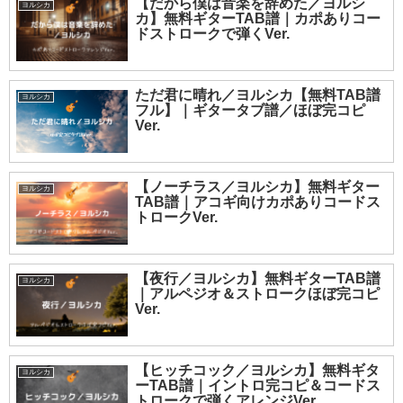
【だから僕は音楽を辞めた／ヨルシ
ヨルシカ
カ】無料ギターTAB譜｜カポありコー
ドストロークで弾くVer.
ただ君に晴れ／ヨルシカ【無料TAB譜
ヨルシカ
フル】｜ギタータブ譜／ほぼ完コピ
Ver.
【ノーチラス／ヨルシカ】無料ギター
ヨルシカ
TAB譜｜アコギ向けカポありコードス
トロークVer.
【夜行／ヨルシカ】無料ギターTAB譜
ヨルシカ
｜アルペジオ＆ストロークほぼ完コピ
Ver.
【ヒッチコック／ヨルシカ】無料ギタ
ヨルシカ
ーTAB譜｜イントロ完コピ＆コードス
トロークで弾くアレンジVer.