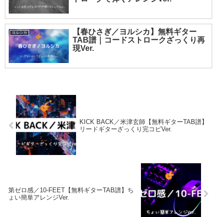
【春ひさぎ／ヨルシカ】無料ギター
ヨルシカ
TAB譜｜コードストロークざっくり再
現Ver.
KICK BACK／米津玄師【無料ギターTAB譜】
リードギターざっくり完コピVer.
第ゼロ感／10-FEET【無料ギターTAB譜】ち
ょい簡単アレンジVer.