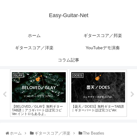
Easy-Guitar-Net
ホーム
ギタースコア／邦楽
ギタースコア／洋楽
YouTubeデモ演奏
コラム記事
GLAY
DOES
Mr.
【Si
TA
ピVe
ター
【BELOVED／GLAY】無料ギター
【曇天／DOES】無料ギターTAB譜
ジオ
TAB譜｜アコギパートほぼ完コピ
｜ギターパートほぼ完コピVer.
.
Ver.イントロもあるよ。
ホーム
ギタースコア／洋楽
The Beatles