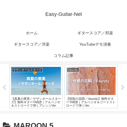
Easy-Guitar-Net
ホーム
ギタースコア／邦楽
ギタースコア／洋楽
YouTubeデモ演奏
コラム記事
サザンオールスターズ
Vaundy
hi
ター
【真夏の果実／サザンオールスター
【怪獣の花唄／Vaundy】無料ギタ
【RO
ピ
ズ】無料ギターTAB譜｜アルペジオ
ーTAB譜｜アルペジオ＆コードスト
Be
＆ストロークで弾くアレンジVer.
ロークで弾くVer.
パー
MAROON 5