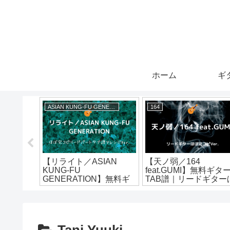
ホーム
ギ
ASIAN KUNG-FU GENERATION
164
】無料ギ
【リライト／ASIAN
【天ノ弱／164
アコギイン
KUNG-FU
feat.GUMI】無料ギタ
クほぼ完
GENERATION】無料ギ
TAB譜｜リードギター
ターTAB譜｜リードパー
ぼ完コピVer.
トほぼ完コピVer.