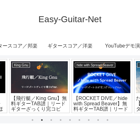
Easy-Guitar-Net
タースコア／邦楽
ギタースコア／洋楽
YouTubeデモ
King Gnu
hide with Spread Beaver
【飛行艇／King Gnu】無
【ROCKET DIVE／hide
ー
料ギターTAB譜｜リード
with Spread Beaver】無
ほ
ギターざっくり完コピ
料ギターTAB譜｜リード
Ver.
パートほぼ完コピVer.
V