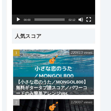
レ
ー
00:00
02:12
ヤ
ー
人気スコア
220613 views
【小さな恋のうた／MONGOL800】
無料ギタータブ譜スコア／パワーコ
ードのみ簡単アレンジVer.
129007 views