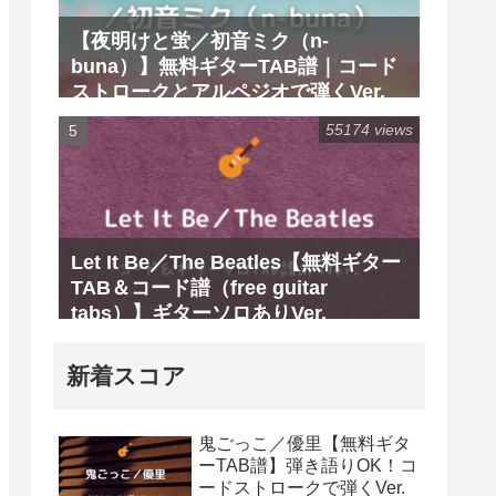
【夜明けと蛍／初音ミク（n-
buna）】無料ギターTAB譜｜コード
ストロークとアルペジオで弾くVer.
55174 views
Let It Be／The Beatles【無料ギター
TAB＆コード譜（free guitar
tabs）】ギターソロありVer.
新着スコア
鬼ごっこ／優里【無料ギタ
ーTAB譜】弾き語りOK！コ
ードストロークで弾くVer.