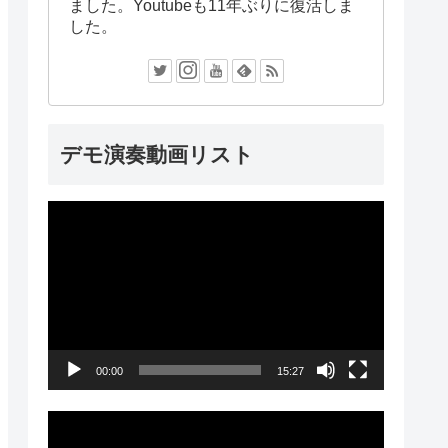
ました。Youtubeも11年ぶりに復活しま
した。
デモ演奏動画リスト
動
画
プ
レ
ー
00:00
15:27
ヤ
ー
動