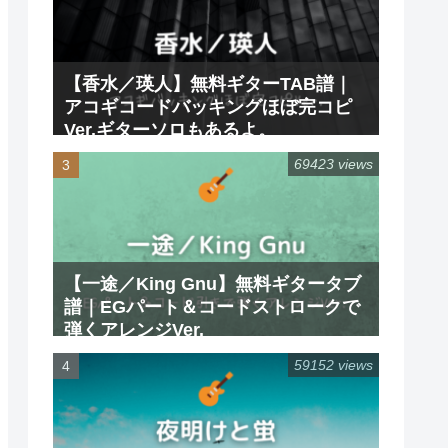
【香水／瑛人】無料ギターTAB譜｜
アコギコードバッキングほぼ完コピ
Ver.ギターソロもあるよ。
69423 views
【一途／King Gnu】無料ギタータブ
譜｜EGパート＆コードストロークで
弾くアレンジVer.
59152 views