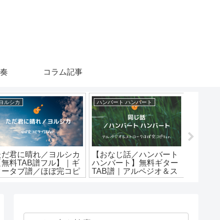
演奏
コラム記事
ヨルシカ
ハンバート ハンバート
星野源
ただ君に晴れ／ヨルシカ
【おなじ話／ハンバート
【くだ
【無料TAB譜フル】｜ギ
ハンバート】無料ギター
野源】
タータブ譜／ほぼ完コピ
TAB譜｜アルペジオ＆ス
TAB譜
er.
トロークほぼ完コピVer.
くアレンジ