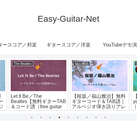
Easy-Guitar-Net
タースコア／邦楽
ギタースコア／洋楽
YouTubeデモ
The Beatles
福山雅治
】
Let It Be／The
【桜坂／福山雅治】無料
【
ー
Beatles【無料ギターTAB
ギターコード＆TAB譜｜
ジ
＆コード譜（free guitar
アルペジオ弾き語りアレ
tabs）】ギターソロあり
ンジVer.
Ver.
V