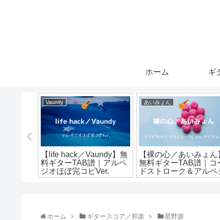
ホーム
ギ
Vaundy
あいみょん
ficial髭
【life hack／Vaundy】無
【裸の心／あいみょん
ターTAB
料ギターTAB譜｜アルペ
無料ギターTAB譜｜コ
ルペジオ
ジオほぼ完コピVer.
ドストローク＆アルペ
Ver.＆
オVer.＆簡単アレンジ
クアレン
Ver.
ホーム
ギタースコア／邦楽
星野源