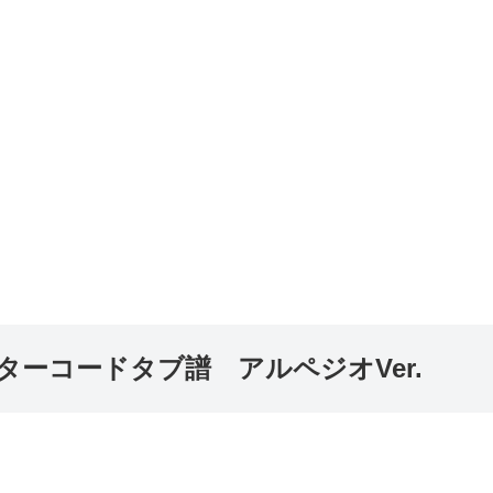
ーコードタブ譜 アルペジオVer.