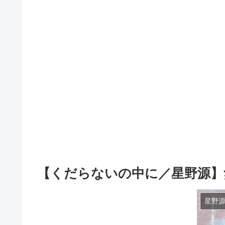
【くだらないの中に／星野源】無
星野