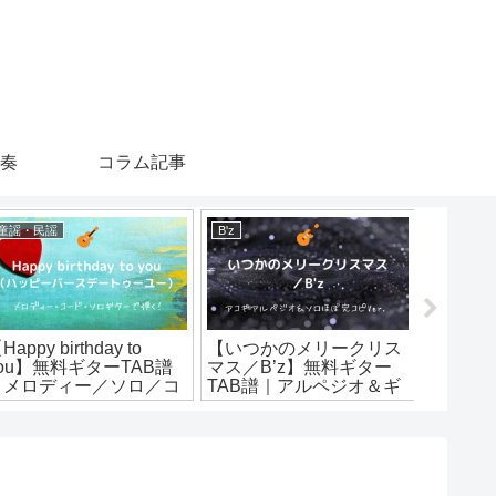
演奏
コラム記事
童謡・民謡
B'z
back num
Happy birthday to
【いつかのメリークリス
【高嶺の
you】無料ギターTAB譜
マス／B’z】無料ギター
numb
｜メロディー／ソロ／コ
TAB譜｜アルペジオ＆ギ
スコア
ードそれぞれのアレンジ
ターソロほぼ完コピVer.
レンジV
er.
ストローク