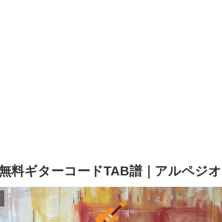
料ギターコードTAB譜｜アルペジオで
源