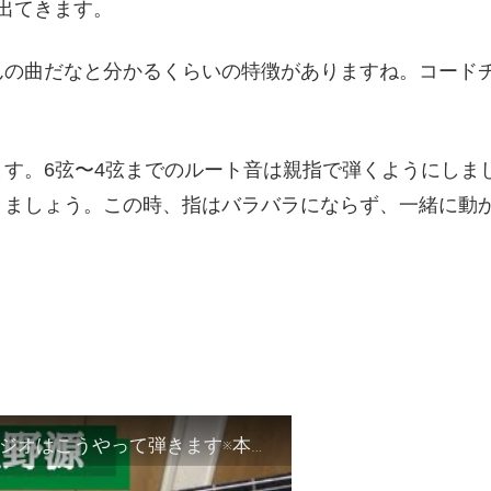
が出てきます。
んの曲だなと分かるくらいの特徴がありますね。コード
。
す。6弦〜4弦までのルート音は親指で弾くようにしま
きましょう。この時、指はバラバラにならず、一緒に動
「くだらないの中に／星野源」イントロアルペジオはこうやって弾きます※本人ほぼ完コピVer.【TAB譜付き】