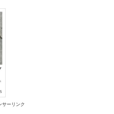
ブ
キ
05
ンサーリンク