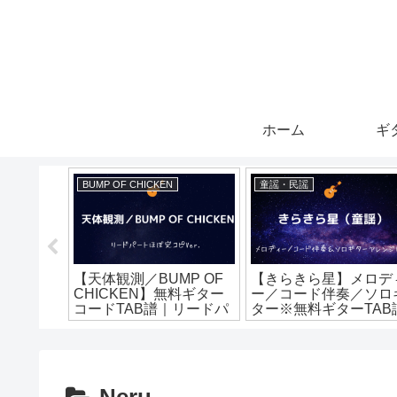
ホーム
ギ
BUMP OF CHICKEN
童謡・民謡
【天体観測／BUMP OF
【きらきら星】メロデ
【無料ギタ
CHICKEN】無料ギター
ー／コード伴奏／ソロ
完コピ
コードTAB譜｜リードパ
ター※無料ギターTAB
ートほぼ完コピVer.