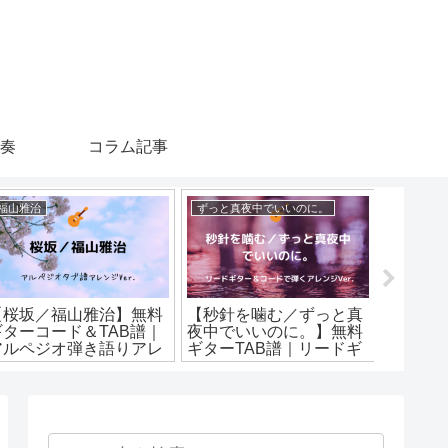
演奏
コラム記事
福山雅治
ずっと真夜中でいいのに。
ヨルシカ
【桜坂／福山雅治】無料
【秒針を噛む／ずっと真
【花に
ギターコード＆TAB譜｜
夜中でいいのに。】無料
無料ギタ
アルペジオ弾き語りアレ
ギターTAB譜｜リードギ
ド／ギ
ジVer.
ター＆コードで弾くアレ
ピアノ
ンジVer.
弾けるア