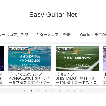
Easy-Guitar-Net
タースコア／邦楽
ギタースコア／洋楽
YouTubeデモ
MONGOL800
SHISHAMO
ィ
【小さな恋のうた／
【明日も／
ギ
MONGOL800】無料ギタ
SHISHAMO】無料ギタ
譜
ータブ譜スコア／パワー
ーTAB譜｜コードストロ
コードのみ簡単アレンジ
ークほぼ完コピVer.
ン
Ver.