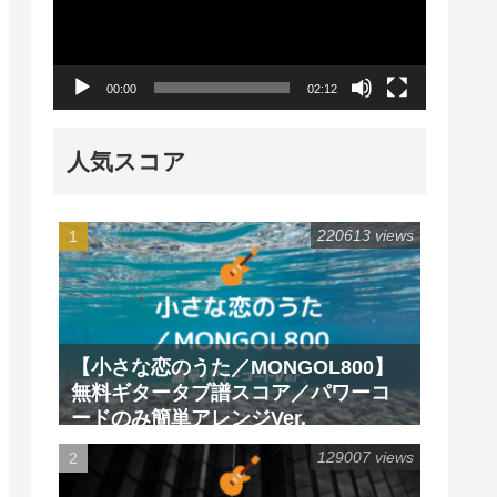
レ
ー
00:00
02:12
ヤ
ー
人気スコア
220613 views
【小さな恋のうた／MONGOL800】
無料ギタータブ譜スコア／パワーコ
ードのみ簡単アレンジVer.
129007 views