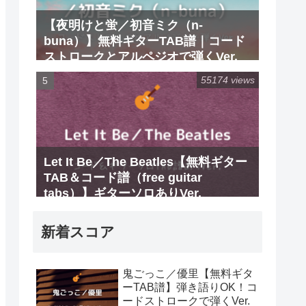
【夜明けと蛍／初音ミク（n-
buna）】無料ギターTAB譜｜コード
ストロークとアルペジオで弾くVer.
55174 views
Let It Be／The Beatles【無料ギター
TAB＆コード譜（free guitar
tabs）】ギターソロありVer.
新着スコア
鬼ごっこ／優里【無料ギタ
ーTAB譜】弾き語りOK！コ
ードストロークで弾くVer.