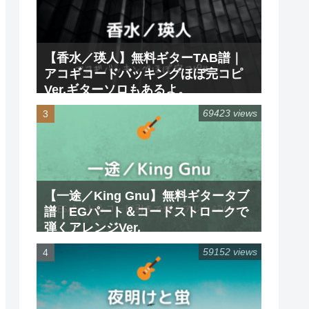
【香水／瑛人】無料ギターTAB譜｜
アコギコードバッキングほぼ完コピ
Ver.ギターソロもあるよ。
69423 views
【一途／King Gnu】無料ギタータブ
譜｜EGパート＆コードストロークで
弾くアレンジVer.
59152 views