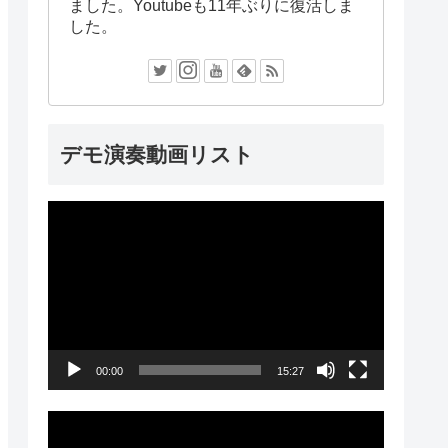
ました。Youtubeも11年ぶりに復活しま
した。
デモ演奏動画リスト
動
画
プ
レ
ー
00:00
15:27
ヤ
ー
動