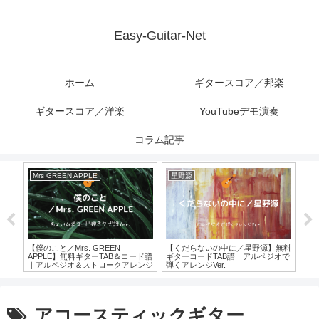
Easy-Guitar-Net
ホーム
ギタースコア／邦楽
ギタースコア／洋楽
YouTubeデモ演奏
コラム記事
Mrs GREEN APPLE
星野源
16
【天
ター
ピVe
】無
【僕のこと／Mrs. GREEN
【くだらないの中に／星野源】無料
bs）
APPLE】無料ギターTAB＆コード譜
ギターコードTAB譜｜アルペジオで
り
｜アルペジオ＆ストロークアレンジ
弾くアレンジVer.
Ver.
アコースティックギター