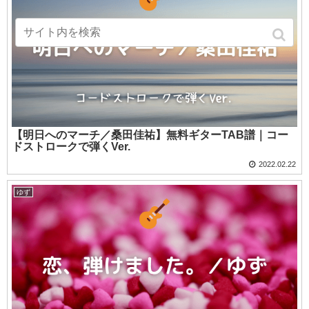
【明日へのマーチ／桑田佳祐】無料ギターTAB譜｜コー
ドストロークで弾くVer.
2022.02.22
ゆず