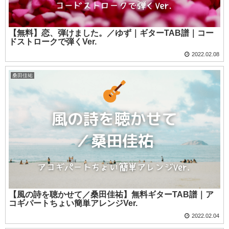
【無料】恋、弾けました。／ゆず｜ギターTAB譜｜コー
ドストロークで弾くVer.
2022.02.08
桑田佳祐
【風の詩を聴かせて／桑田佳祐】無料ギターTAB譜｜ア
コギパートちょい簡単アレンジVer.
2022.02.04