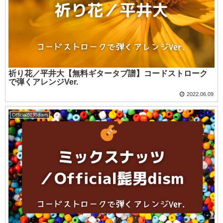
祈り花／平井大【無料ギタータブ譜】コードストローク
で弾くアレンジVer.
2022.06.09
Official髭男dism