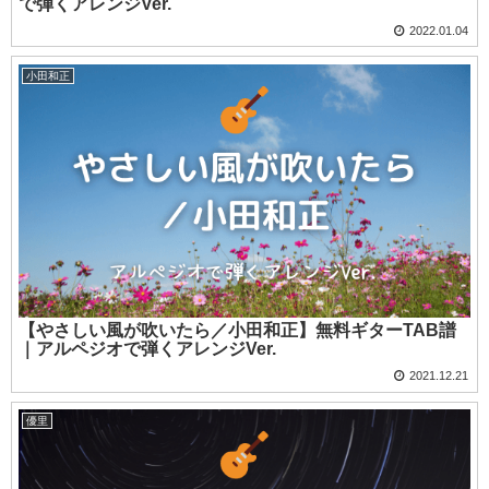
で弾くアレンジVer.
2022.01.04
小田和正
【やさしい風が吹いたら／小田和正】無料ギターTAB譜
｜アルペジオで弾くアレンジVer.
2021.12.21
優里