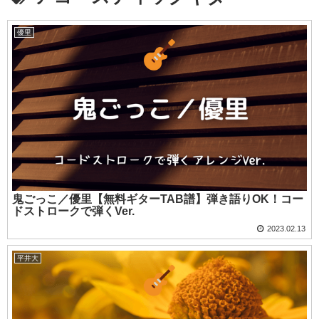
優里
鬼ごっこ／優里【無料ギターTAB譜】弾き語りOK！コー
ドストロークで弾くVer.
2023.02.13
平井大