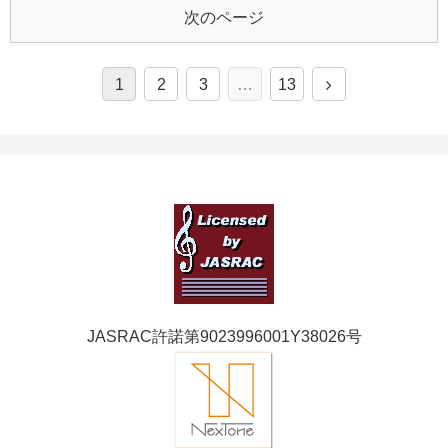
次のページ
1
2
3
…
13
JASRAC許諾第9023996001Y38026号