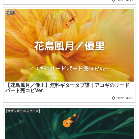
優里
【花鳥風月／優里】無料ギタータブ譜｜アコギのリード
パート完コピVer.
2022.04.05
サザンオールスターズ