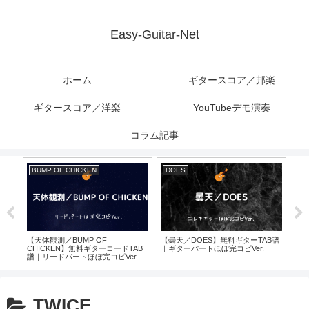
Easy-Guitar-Net
ホーム
ギタースコア／邦楽
ギタースコア／洋楽
YouTubeデモ演奏
コラム記事
BUMP OF CHICKEN
DOES
B'z
【
B’
オ＆
無料ギ
【天体観測／BUMP OF
【曇天／DOES】無料ギターTAB譜
完コ
CHICKEN】無料ギターコードTAB
｜ギターパートほぼ完コピVer.
譜｜リードパートほぼ完コピVer.
TWICE