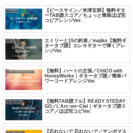
【ピースサイン／米津玄師】無料ギタ
米津玄師
ーTAB譜スコア／ちょっと簡単ほぼ完
コピアレンジVer.
エミリーと15の約束／majiko【無料ギ
majiko
タータブ譜】エレキギターで弾くアレ
ンジVer.
【無料】ハートの主張／CHiCO with
CHICO with HoneyWorks
HoneyWorks｜ギタータブ譜／簡単パ
ワーコードアレンジVer.
【無料TAB譜フル】READY STEDAY
L'Arc~en~Ciel
GO／L’Arc~en~Ciel｜ギタータブ譜ス
コア／ほぼ完コピVer.
【忘れないで 忘れないで／サンボマス
サンボマスター