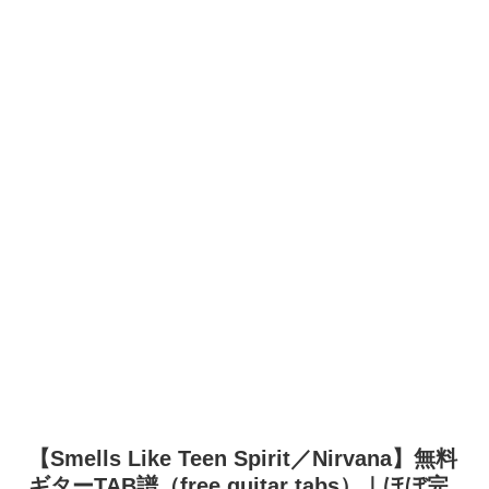
【Smells Like Teen Spirit／Nirvana】無料
ギターTAB譜（free guitar tabs）｜ほぼ完