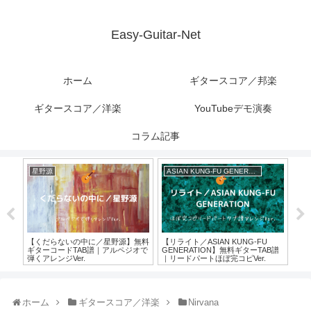
Easy-Guitar-Net
ホーム
ギタースコア／邦楽
ギタースコア／洋楽
YouTubeデモ演奏
コラム記事
星野源
ASIAN KUNG-FU GENERATION
ba
m】無
【くだらないの中に／星野源】無料
【リライト／ASIAN KUNG-FU
【高
ペジ
ギターコードTAB譜｜アルペジオで
GENERATION】無料ギターTAB譜
ギ
ドス
弾くアレンジVer.
｜リードパートほぼ完コピVer.
アレ
クVe
ホーム
ギタースコア／洋楽
Nirvana