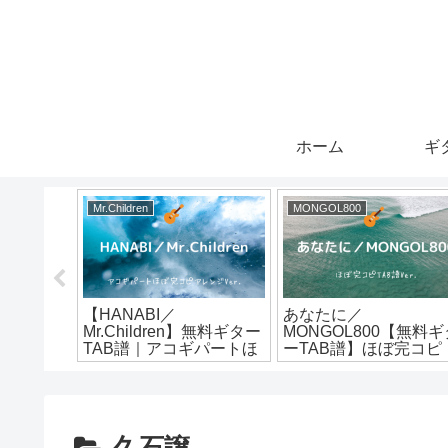
ホーム
ギ
Mr.Children
MONGOL800
aundy】無
【HANABI／
あなたに／
譜｜アルペ
Mr.Children】無料ギター
MONGOL800【無料ギ
r.
TAB譜｜アコギパートほ
ーTAB譜】ほぼ完コピ
ぼ完コピVer.
Ver.