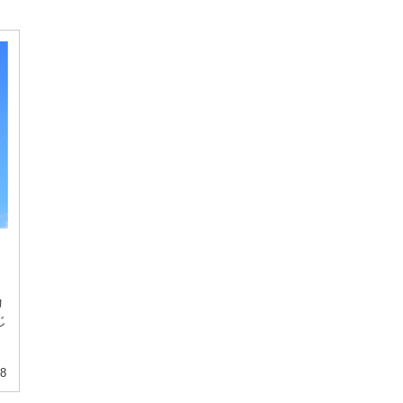
く
リ
じ
08