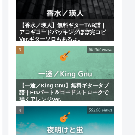
【香水／瑛人】無料ギターTAB譜｜
アコギコードバッキングほぼ完コピ
Ver.ギターソロもあるよ。
69488 views
【一途／King Gnu】無料ギタータブ
譜｜EGパート＆コードストロークで
弾くアレンジVer.
59166 views