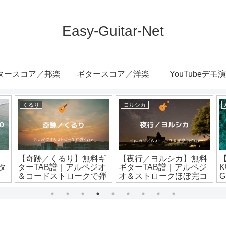
Easy-Guitar-Net
タースコア／邦楽
ギタースコア／洋楽
YouTubeデモ
くるり
ヨルシカ
【奇跡／くるり】無料ギ
【夜行／ヨルシカ】無料
タ
ターTAB譜｜アルペジオ
ギターTAB譜｜アルペジ
K
＆コードストロークで弾
オ＆ストロークほぼ完コ
G
くほぼ完コピVer.
ピVer.
ト