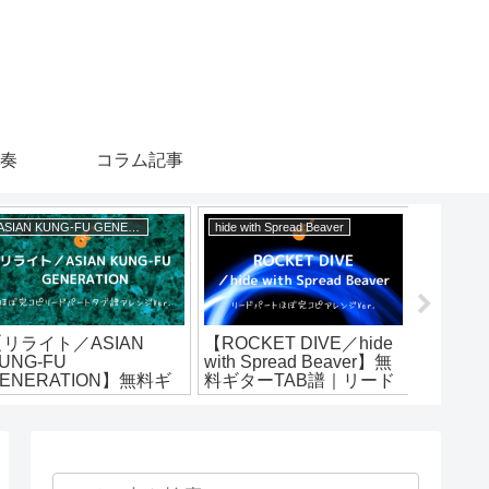
演奏
コラム記事
ASIAN KUNG-FU GENERATION
hide with Spread Beaver
Nirvana
【リライト／ASIAN
【ROCKET DIVE／hide
【Smells 
UNG-FU
with Spread Beaver】無
／Nirv
ENERATION】無料ギ
料ギターTAB譜｜リード
TAB譜（fr
ターTAB譜｜リードパー
パートほぼ完コピVer.
tabs
ほぼ完コピVer.
ンジVer.