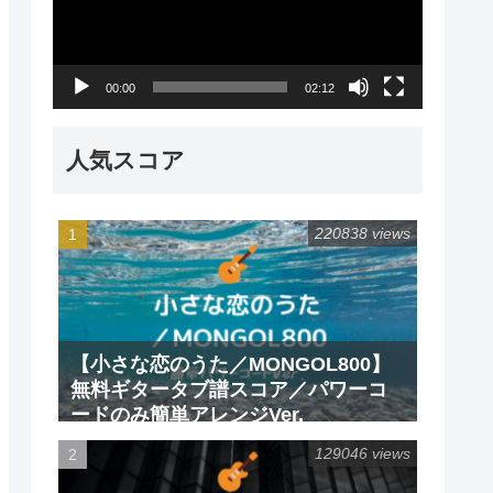
レ
ー
00:00
02:12
ヤ
ー
人気スコア
220838 views
【小さな恋のうた／MONGOL800】
無料ギタータブ譜スコア／パワーコ
ードのみ簡単アレンジVer.
129046 views