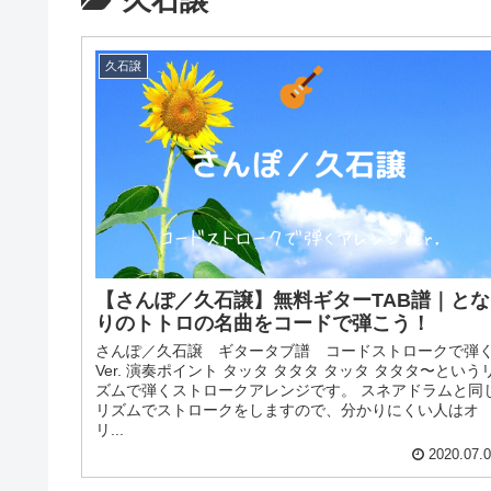
久石譲
久石譲
【さんぽ／久石譲】無料ギターTAB譜｜とな
りのトトロの名曲をコードで弾こう！
さんぽ／久石譲 ギタータブ譜 コードストロークで弾
Ver. 演奏ポイント タッタ タタタ タッタ タタタ〜という
ズムで弾くストロークアレンジです。 スネアドラムと同
リズムでストロークをしますので、分かりにくい人はオ
リ...
2020.07.