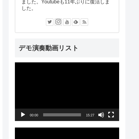
ました。Youtubeも11年ぶりに復活しま
した。
デモ演奏動画リスト
動
画
プ
レ
ー
00:00
15:27
ヤ
ー
動