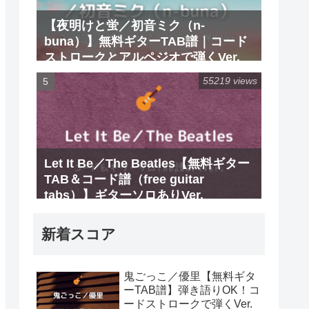
【夜明けと蛍／初音ミク（n-
buna）】無料ギターTAB譜｜コード
ストロークとアルペジオで弾くVer.
55219 views
Let It Be／The Beatles【無料ギター
TAB＆コード譜（free guitar
tabs）】ギターソロありVer.
新着スコア
鬼ごっこ／優里【無料ギタ
ーTAB譜】弾き語りOK！コ
ードストロークで弾くVer.