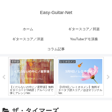
Easy-Guitar-Net
ホーム
ギタースコア／邦楽
ギタースコア／洋楽
YouTubeデモ演奏
コラム記事
星野源
レミオロメン
B'z
ター
【くだらないの中に／星野源】無料
【3月9日／レミオロメン】無料ギ
【
ジオ
ギターコードTAB譜｜アルペジオで
タータブ譜スコア／ほぼオリジナル
B’
.
弾くアレンジVer.
Ver.
オ＆
ザ・タイマーズ