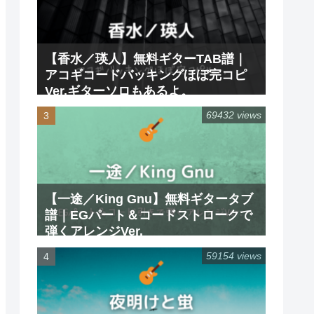
【香水／瑛人】無料ギターTAB譜｜
アコギコードバッキングほぼ完コピ
Ver.ギターソロもあるよ。
69432 views
【一途／King Gnu】無料ギタータブ
譜｜EGパート＆コードストロークで
弾くアレンジVer.
59154 views