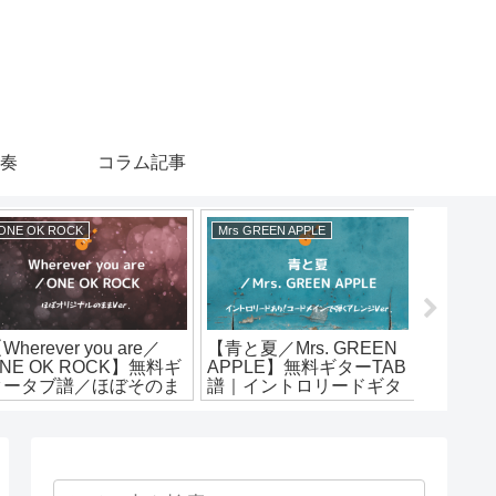
演奏
コラム記事
ONE OK ROCK
Mrs GREEN APPLE
ずっと真
Wherever you are／
【青と夏／Mrs. GREEN
【秒針
NE OK ROCK】無料ギ
APPLE】無料ギターTAB
夜中で
タータブ譜／ほぼそのま
譜｜イントロリードギタ
ギターT
Ver.
ー＆コードメインで弾く
ター＆
Ver.
ンジVer.