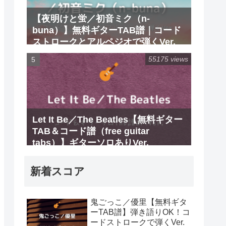
【夜明けと蛍／初音ミク（n-
buna）】無料ギターTAB譜｜コード
ストロークとアルペジオで弾くVer.
55175 views
Let It Be／The Beatles【無料ギター
TAB＆コード譜（free guitar
tabs）】ギターソロありVer.
新着スコア
鬼ごっこ／優里【無料ギタ
ーTAB譜】弾き語りOK！コ
ードストロークで弾くVer.