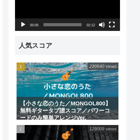
レ
ー
00:00
02:12
ヤ
ー
人気スコア
220640 views
【小さな恋のうた／MONGOL800】
無料ギタータブ譜スコア／パワーコ
ードのみ簡単アレンジVer.
129009 views