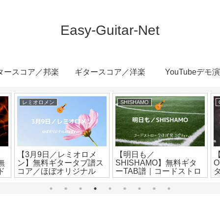
Easy-Guitar-Net
タースコア／邦楽
ギタースコア／洋楽
YouTubeデモ
レミオロメン
SHISHAMO
【3月9日／レミオロメ
【明日も／
【
無
ン】無料ギタータブ譜ス
SHISHAMO】無料ギタ
O
ド
コア／ほぼオリジナル
ーTAB譜｜コードストロ
Ver.
ークほぼ完コピVer.
ま