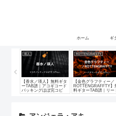
ホーム
ギ
瑛人
ROTTENGRAFFTY
カ】無料
【香水／瑛人】無料ギタ
【金色グラフティー／
｜アルペジ
ーTAB譜｜アコギコード
ROTTENGRAFFTY】
ほぼ完コ
バッキングほぼ完コピ
料ギターTAB譜｜リー
Ver.ギターソロもある
ギターほぼ完コピVer.
よ。