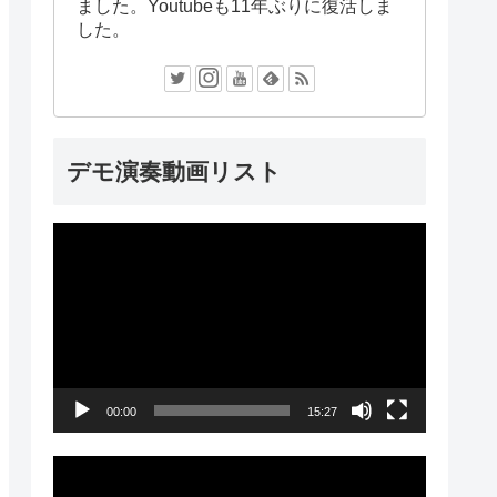
ました。Youtubeも11年ぶりに復活しま
した。
デモ演奏動画リスト
動
画
プ
レ
ー
00:00
15:27
ヤ
ー
動