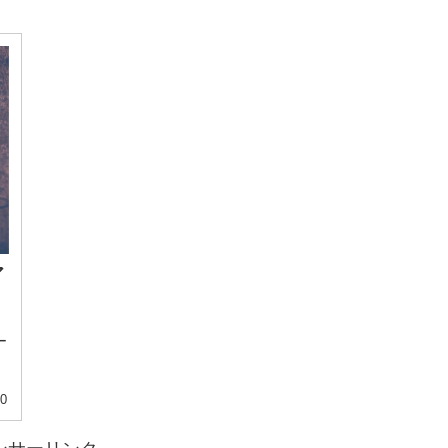
ア
ー
10