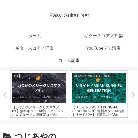
Easy-Guitar-Net
ホーム
ギタースコア／邦楽
ギタースコア／洋楽
YouTubeデモ演奏
コラム記事
B'z
ASIAN KUNG-FU GENERATION
ハ
【お
ト】
＆ス
無料
【いつかのメリークリスマス／
【リライト／ASIAN KUNG-FU
ロー
B’z】無料ギターTAB譜｜アルペジ
GENERATION】無料ギターTAB譜
オ＆ギターソロほぼ完コピVer.
｜リードパートほぼ完コピVer.
つじあやの