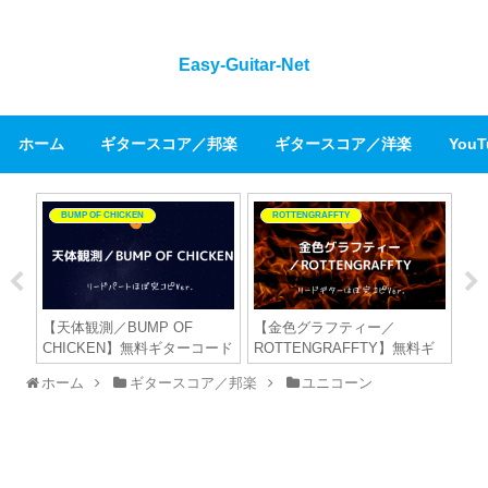
Easy-Guitar-Net
ホーム
ギタースコア／邦楽
ギタースコア／洋楽
You
BUMP OF CHICKEN
ROTTENGRAFFTY
【
源
｜
Ver
【天体観測／BUMP OF
【金色グラフティー／
ee
CHICKEN】無料ギターコード
ROTTENGRAFFTY】無料ギ
ード
TAB譜｜リードパートほぼ完
ターTAB譜｜リードギターほ
ホーム
ギタースコア／邦楽
ユニコーン
コピVer.
ぼ完コピVer.