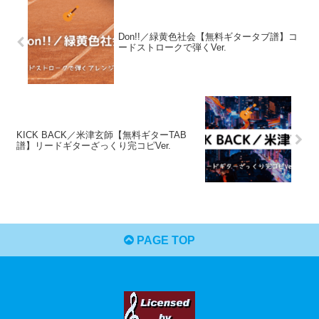
Don!!／緑黄色社会【無料ギタータブ譜】コ
ードストロークで弾くVer.
KICK BACK／米津玄師【無料ギターTAB
譜】リードギターざっくり完コピVer.
PAGE TOP