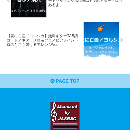
ードバッキングほぼ完コピVer.ギターソロも
あるよ。
【花に亡霊／ヨルシカ】無料ギターTAB譜｜
コード／ギターメロ＆ソロ／ピアノイント
ロのとこも弾けるアレンジVer.
PAGE TOP