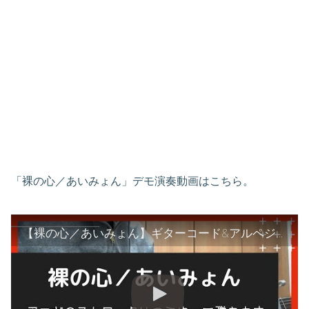
「裸の心／あいみょん」デモ演奏動画はこちら。
【裸の心／あいみょん】ギターコード&アルペジオはこうやって弾きます｜弾き語りにも使えるアレンジver.【TAB譜付き】