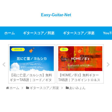
Easy-Guitar-Net
ホーム
ギタースコア／邦楽
ギタースコア／洋楽
You
ヨルシカ
B'z
-
【花に亡霊／ヨルシカ】無料
【HOME／B’z】無料ギター
【
ギタ
ギターTAB譜｜コード／ギタ
TAB譜｜アコギイントロ＆ス
ー
ほぼ
ーメロ＆ソロ／ピアノイント
トロークほぼ完コピVer.
オ
ホーム
ギタースコア／邦楽
あいみょん
ロのとこも弾けるアレンジ
Ver.