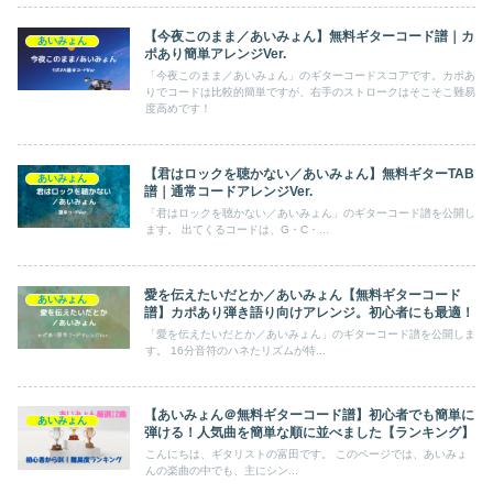
【今夜このまま／あいみょん】無料ギターコード譜｜カ
あいみょん
ポあり簡単アレンジVer.
「今夜このまま／あいみょん」のギターコードスコアです。カポあ
りでコードは比較的簡単ですが、右手のストロークはそこそこ難易
度高めです！
【君はロックを聴かない／あいみょん】無料ギターTAB
あいみょん
譜｜通常コードアレンジVer.
「君はロックを聴かない／あいみょん」のギターコード譜を公開し
ます。 出てくるコードは、G・C・...
愛を伝えたいだとか／あいみょん【無料ギターコード
あいみょん
譜】カポあり弾き語り向けアレンジ。初心者にも最適！
「愛を伝えたいだとか／あいみょん」のギターコード譜を公開しま
す。 16分音符のハネたリズムが特...
【あいみょん＠無料ギターコード譜】初心者でも簡単に
あいみょん
弾ける！人気曲を簡単な順に並べました【ランキング】
こんにちは、ギタリストの富田です。 このページでは、あいみょ
んの楽曲の中でも、主にシン...