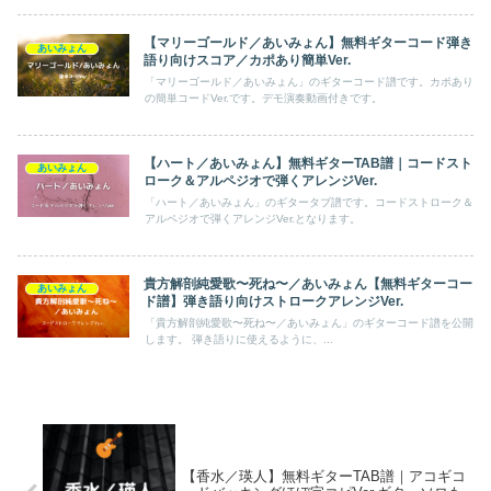
【マリーゴールド／あいみょん】無料ギターコード弾き
あいみょん
語り向けスコア／カポあり簡単Ver.
「マリーゴールド／あいみょん」のギターコード譜です。カポあり
の簡単コードVer.です。デモ演奏動画付きです。
【ハート／あいみょん】無料ギターTAB譜｜コードスト
あいみょん
ローク＆アルペジオで弾くアレンジVer.
「ハート／あいみょん」のギタータブ譜です。コードストローク＆
アルペジオで弾くアレンジVer.となります。
貴方解剖純愛歌〜死ね〜／あいみょん【無料ギターコー
あいみょん
ド譜】弾き語り向けストロークアレンジVer.
「貴方解剖純愛歌〜死ね〜／あいみょん」のギターコード譜を公開
します。 弾き語りに使えるように、...
【香水／瑛人】無料ギターTAB譜｜アコギコ