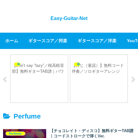
Easy-Guitar-Net
ホーム
ギタースコア／邦楽
ギタースコア／洋楽
You
桜高軽音部
童謡・民謡
【Don’t say “lazy”／桜高軽音
【にじ（童謡）】無料コード
【W
部】無料ギターTAB譜｜パワ
伴奏／ソロギターアレンジ
O
ーコードで弾けるアレンジ
TAB譜｜※初心者向け
譜／
Ver.
ハン
譜｜
ほぼ
Perfume
【チョコレイト・ディスコ】無料ギターTAB譜
Perfume
｜コードストロークで弾くVer.