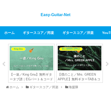
Easy-Guitar-Net
ホーム
ギタースコア／邦楽
ギタースコア／洋楽
You
King Gnu
Mrs GREEN APPLE
【
n
／
ア
料ギ
【一途／King Gnu】無料ギタ
【僕のこと／Mrs. GREEN
ーざ
ータブ譜｜EGパート＆コード
APPLE】無料ギターTAB＆コ
ストロークで弾くアレンジ
ード譜｜アルペジオ＆ストロ
ホーム
ギタースコア／邦楽
海援隊
Ver.
ークアレンジVer.