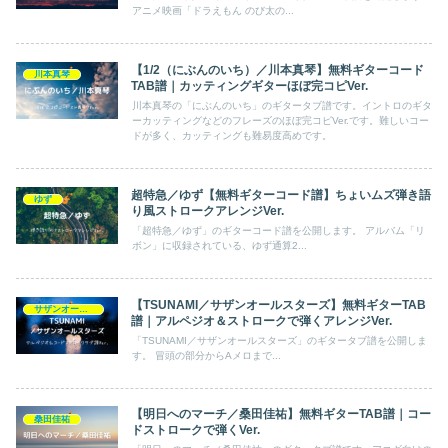
アニメ映画「ドラえもん のび太の...
【1/2（にぶんのいち）／川本真琴】無料ギターコード
川本真琴
TAB譜｜カッティングギターほぼ完コピVer.
川本真琴の「にぶんのいち」のギタータブ譜です。イントロのギタ
ーカッティングなどのフレーズのほぼ完コピVer.です。難しいコー
ドが多く、カッティングも難易度高めです。
超特急／ゆず【無料ギターコード譜】ちょいムズ弾き語
ゆず
り風ストロークアレンジVer.
「超特急／ゆず」のギターコード譜を公開します。 アルバム「リ
ボン」に収録されている、ゆず通算2...
【TSUNAMI／サザンオールスターズ】無料ギターTAB
サザンオールスターズ
譜｜アルペジオ＆ストロークで弾くアレンジVer.
「TSUNAMI／サザンオールスターズ」のギタータブ譜を公開しま
す。 冒頭の部分からAメロまで...
【明日へのマーチ／桑田佳祐】無料ギターTAB譜｜コー
桑田佳祐
ドストロークで弾くVer.