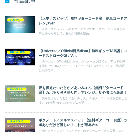
関連記事
【正夢／スピッツ】無料ギターコード譜｜簡単コードア
スピッツ
レンジVer.
「正夢（スピッツ）」のギタースコアです。 曲のテンポ自体が非
常にゆったりしているのが特徴の楽曲...
【Universe／Official髭男dism】無料ギターTAB譜｜コ
Official髭男dism
ードストローク弾くVer.
「Universe／Official髭男dism」のギタータブ譜です。アコギや弾
き語りでもOKなコードストロークで弾くVer.となります。難易度
は高めです。
愛を伝えたいだとか／あいみょん【無料ギターコード
あいみょん
譜】カポあり弾き語り向けアレンジ。初心者にも最適！
「愛を伝えたいだとか／あいみょん」のギターコード譜を公開しま
す。 16分音符のハネたリズムが特...
ボクノート／スキマスイッチ【無料ギターコード譜】カ
スキマスイッチ
ポありだけど難しい！これが限界Ver.
「ボクノート／スキマスイッチ」のギターコード譜を公開します。