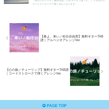
「明日へのマーチ／桑田佳祐」のギタータブ譜です。アコギ向けの
コードストロークで弾くVer.となります。
【春よ、来い／松任谷由実】無料ギターTAB
譜｜アルペジオアレンジVer.
【心の旅／チューリップ】無料ギターTAB譜
｜コードストロークで弾くアレンジVer.
PAGE TOP